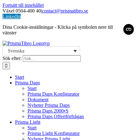
Fortsätt till innehållet
Växel 0504-400 40
|
contact@prismatibro.se
LinkedIn
Dina Cookie-inställningar - Klicka på symbolen nere till
vänster
Svenska
Sök efter:
Start
Prisma Daps
Start
Prisma Daps Konfigurator
Dokument
Nyheter Prisma Daps
Prisma Daps 2000•S
Prisma Daps Offertförfrågan
Prisma Light
Start
Prisma Light Konfigurator
Nyheter Prisma Light