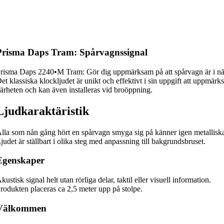
Prisma Daps Tram: Spårvagnssignal
risma Daps 2240•M Tram: Gör dig uppmärksam på att spårvagn är i när
et klassiska klockljudet är unikt och effektivt i sin uppgift att uppmär
ärheten och kan även installeras vid broöppning.
Ljudkaraktäristik
lla som nån gång hört en spårvagn smyga sig på känner igen metalliska
judet är ställbart i olika steg med anpassning till bakgrundsbruset.
Egenskaper
kustisk signal helt utan rörliga delar, taktil eller visuell information.
rodukten placeras ca 2,5 meter upp på stolpe.
Välkommen