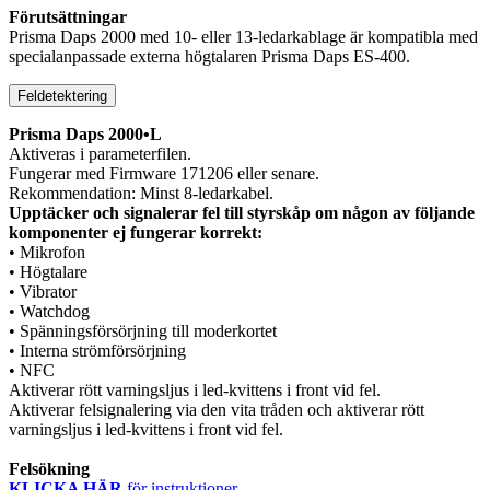
Förutsättningar
Prisma Daps 2000 med 10- eller 13-ledarkablage är kompatibla med
specialanpassade externa högtalaren Prisma Daps ES-400.
Feldetektering
Prisma Daps 2000•L
Aktiveras i parameterfilen.
Fungerar med Firmware 171206 eller senare.
Rekommendation: Minst 8-ledarkabel.
Upptäcker och signalerar fel till styrskåp om någon av följande
komponenter ej fungerar korrekt:
• Mikrofon
• Högtalare
• Vibrator
• Watchdog
• Spänningsförsörjning till moderkortet
• Interna strömförsörjning
• NFC
Aktiverar rött varningsljus i led-kvittens i front vid fel.
Aktiverar felsignalering via den vita tråden och aktiverar rött
varningsljus i led-kvittens i front vid fel.
Felsökning
KLICKA HÄR
för instruktioner.