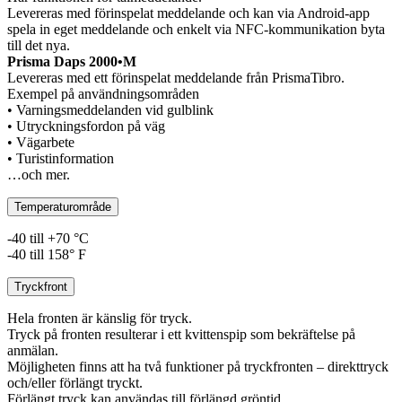
Levereras med förinspelat meddelande och kan via Android-app
spela in eget meddelande och enkelt via NFC-kommunikation byta
till det nya.
Prisma Daps 2000•M
Levereras med ett förinspelat meddelande från PrismaTibro.
Exempel på användningsområden
• Varningsmeddelanden vid gulblink
• Utryckningsfordon på väg
• Vägarbete
• Turistinformation
…och mer.
Temperaturområde
-40 till +70 °C
-40 till 158° F
Tryckfront
Hela fronten är känslig för tryck.
Tryck på fronten resulterar i ett kvittenspip som bekräftelse på
anmälan.
Möjligheten finns att ha två funktioner på tryckfronten – direkttryck
och/eller förlängt tryckt.
Förlängt tryck kan användas till förlängd gröntid.