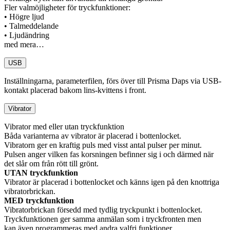
Fler valmöjligheter för tryckfunktioner:
• Högre ljud
• Talmeddelande
• Ljudändring
med mera…
USB
Inställningarna, parameterfilen, förs över till Prisma Daps via USB-
kontakt placerad bakom lins-kvittens i front.
Vibrator
Vibrator med eller utan tryckfunktion
Båda varianterna av vibrator är placerad i bottenlocket.
Vibratorn ger en kraftig puls med visst antal pulser per minut.
Pulsen anger vilken fas korsningen befinner sig i och därmed när
det slår om från rött till grönt.
UTAN tryckfunktion
Vibrator är placerad i bottenlocket och känns igen på den knottriga
vibratorbrickan.
MED tryckfunktion
Vibratorbrickan försedd med tydlig tryckpunkt i bottenlocket.
Tryckfunktionen ger samma anmälan som i tryckfronten men
kan även programmeras med andra valfri funktioner.