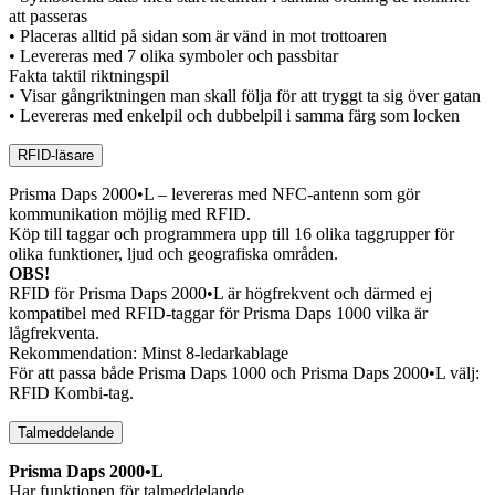
att passeras
• Placeras alltid på sidan som är vänd in mot trottoaren
• Levereras med 7 olika symboler och passbitar
Fakta taktil riktningspil
• Visar gångriktningen man skall följa för att tryggt ta sig över gatan
• Levereras med enkelpil och dubbelpil i samma färg som locken
RFID-läsare
Prisma Daps 2000•L – levereras med NFC-antenn som gör
kommunikation möjlig med RFID.
Köp till taggar och programmera upp till 16 olika taggrupper för
olika funktioner, ljud och geografiska områden.
OBS!
RFID för Prisma Daps 2000•L är högfrekvent och därmed ej
kompatibel med RFID-taggar för Prisma Daps 1000 vilka är
lågfrekventa.
Rekommendation: Minst 8-ledarkablage
För att passa både Prisma Daps 1000 och Prisma Daps 2000•L välj:
RFID Kombi-tag.
Talmeddelande
Prisma Daps 2000•L
Har funktionen för talmeddelande.