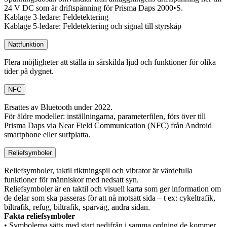
24 V DC som är driftspänning för Prisma Daps 2000•S.
Kablage 3-ledare: Feldetektering
Kablage 5-ledare: Feldetektering och signal till styrskåp
Nattfunktion
Flera möjligheter att ställa in särskilda ljud och funktioner för olika
tider på dygnet.
NFC
Ersattes av Bluetooth under 2022.
För äldre modeller: inställningarna, parameterfilen, förs över till
Prisma Daps via Near Field Communication (NFC) från Android
smartphone eller surfplatta.
Reliefsymboler
Reliefsymboler, taktil riktningspil och vibrator är värdefulla
funktioner för människor med nedsatt syn.
Reliefsymboler är en taktil och visuell karta som ger information om
de delar som ska passeras för att nå motsatt sida – t ex: cykeltrafik,
biltrafik, refug, biltrafik, spårväg, andra sidan.
Fakta reliefsymboler
• Symbolerna sätts med start nedifrån i samma ordning de kommer