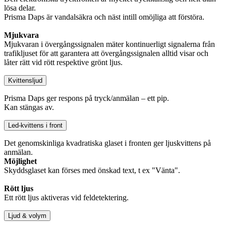
lösa delar.
Prisma Daps är vandalsäkra och näst intill omöjliga att förstöra.
Mjukvara
Mjukvaran i övergångssignalen mäter kontinuerligt signalerna från
trafikljuset för att garantera att övergångssignalen alltid visar och
låter rätt vid rött respektive grönt ljus.
Kvittensljud
Prisma Daps ger respons på tryck/anmälan – ett pip.
Kan stängas av.
Led-kvittens i front
Det genomskinliga kvadratiska glaset i fronten ger ljuskvittens på
anmälan.
Möjlighet
Skyddsglaset kan förses med önskad text, t ex "Vänta".
Rött ljus
Ett rött ljus aktiveras vid feldetektering.
Ljud & volym