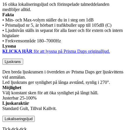
16 olika lokaliseringsljud och förinspelade talmeddelanden
medföljer alltid.
Fakta
• Min- och Max-volym ställer du in i steg om 1dB
• Prismaljud nr 5, är hörbart i trafikbuller upp till 105dB (C)
• Ljudnivån ställs in separat för alla faser och för extern och intern
högtalare
• Frekvensområde 180–7000Hz
Lyssna
KLICKA HÄR
för att lyssna på Prisma Daps originalljud.
Ljuskrans
Den breda ljuskransen i överdelen av Prisma Daps ger ljuskvittens
vid anmälan.
Led ljuskrans ger synlighet på långa avstånd, synlig i 270°.
Möjlighet
Välj konstant sken för att öka synlighet på långt håll.
Justerbar 25-100%
Ljuskaraktär
Standard Gult, Tillval Kallvit.
Lokaliseringsljud
Tick-tick-tick…