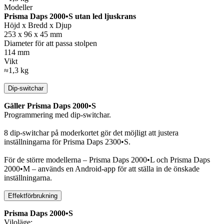
Modeller
Prisma Daps 2000•S utan led ljuskrans
Höjd x Bredd x Djup
253 x 96 x 45 mm
Diameter för att passa stolpen
114 mm
Vikt
≈1,3 kg
Dip-switchar
Gäller Prisma Daps 2000•S
Programmering med dip-switchar.
8 dip-switchar på moderkortet gör det möjligt att justera
inställningarna för Prisma Daps 2300•S.
För de större modellerna – Prisma Daps 2000•L och Prisma Daps
2000•M – används en Android-app för att ställa in de önskade
inställningarna.
Effektförbrukning
Prisma Daps 2000•S
Viloläge: