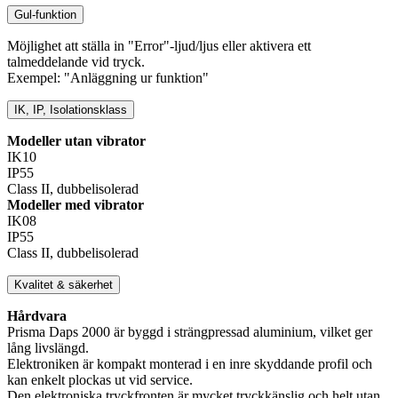
Gul-funktion
Möjlighet att ställa in "Error"-ljud/ljus eller aktivera ett
talmeddelande vid tryck.
Exempel: "Anläggning ur funktion"
IK, IP, Isolationsklass
Modeller utan vibrator
IK10
IP55
Class II, dubbelisolerad
Modeller med vibrator
IK08
IP55
Class II, dubbelisolerad
Kvalitet & säkerhet
Hårdvara
Prisma Daps 2000 är byggd i strängpressad aluminium, vilket ger
lång livslängd.
Elektroniken är kompakt monterad i en inre skyddande profil och
kan enkelt plockas ut vid service.
Den elektroniska tryckfronten är mycket tryckkänslig och helt utan