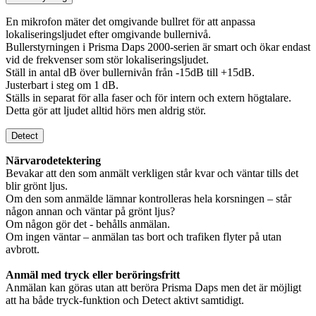
En mikrofon mäter det omgivande bullret för att anpassa
lokaliseringsljudet efter omgivande bullernivå.
Bullerstyrningen i Prisma Daps 2000-serien är smart och ökar endast
vid de frekvenser som stör lokaliseringsljudet.
Ställ in antal dB över bullernivån från -15dB till +15dB.
Justerbart i steg om 1 dB.
Ställs in separat för alla faser och för intern och extern högtalare.
Detta gör att ljudet alltid hörs men aldrig stör.
Detect
Närvarodetektering
Bevakar att den som anmält verkligen står kvar och väntar tills det
blir grönt ljus.
Om den som anmälde lämnar kontrolleras hela korsningen – står
någon annan och väntar på grönt ljus?
Om någon gör det - behålls anmälan.
Om ingen väntar – anmälan tas bort och trafiken flyter på utan
avbrott.
Anmäl med tryck eller beröringsfritt
Anmälan kan göras utan att beröra Prisma Daps men det är möjligt
att ha både tryck-funktion och Detect aktivt samtidigt.