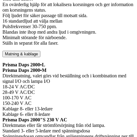
En ovärderlig hjälp för att lokalisera korsningen och ger information
om korsningens status.
Följ ljudet för säker passage till motsatt sida.
16 standardljud att välja mellan
Pulsfrekvenser 30-750 ppm.
Blandas inte ihop med andra ljud i omgivningen.
Minimalt störande för närboende.
Ställs in separat för alla faser.
Matning & kablage
Prisma Daps 2000•L
Prisma Daps 2000•M
Direktmatning, valet görs vid beställning och i kombination med
signal I/O och lampa I/O
18-24 V AC/DC
28-49 V AC/DC
100-170 V AC
150-240 V AC
Kablage 8- eller 13-ledare
Kablage 6- eller 8-ledare
Prisma Daps 2000"S 230 V AC
Direktmatas eller får strömförsörjning från röd lampa.
Standard 3- eller 5-ledare med spänningsdosa
Spänningsdosan omvandlar från anläggningens driftspänning ner till