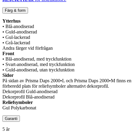
Färg & form
Ytterhus
• Blå-anodiserad
• Guld-anodiserad
• Gul-lackerad
• Grå-lackerad
Andra färger vid förfrågan
Front
• Blå-anodiserad, med tryckfunktion
• Svart-anodiserad, med tryckfunktion
• Guld-anodiserad, utan tryckfunktion
Sidor
På sidan av Prisma Daps 2000•L och Prisma Daps 2000•M finns en
förberedd plats för reliefsymboler alternativt dekorprofil.
Dekorprofil Guld-anodiserad
Dekorprofil Blå-anodiserad
Reliefsymboler
Gul Polykarbonat
Garanti
5 år