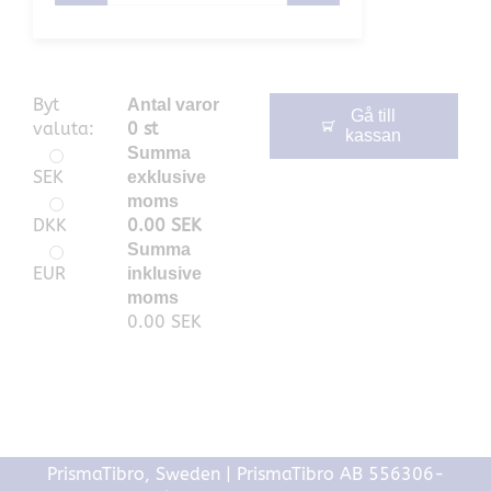
Byt
Antal varor
Gå till
valuta:
0
st
kassan
Summa
SEK
exklusive
moms
DKK
0.00
SEK
Summa
EUR
inklusive
moms
0.00
SEK
PrismaTibro, Sweden |
PrismaTibro AB 556306-