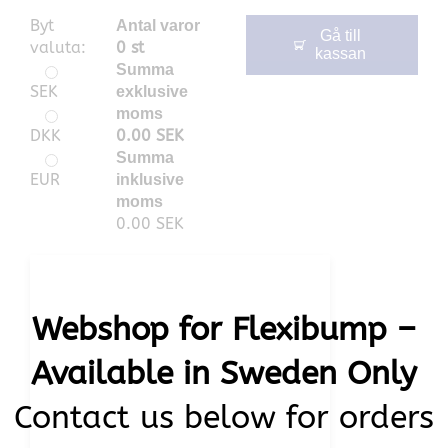
Byt
Antal varor
Gå till
valuta:
0
st
kassan
Summa
SEK
exklusive
moms
DKK
0.00
SEK
Summa
EUR
inklusive
moms
0.00
SEK
Webshop for Flexibump –
Available in Sweden Only
Contact us below for orders