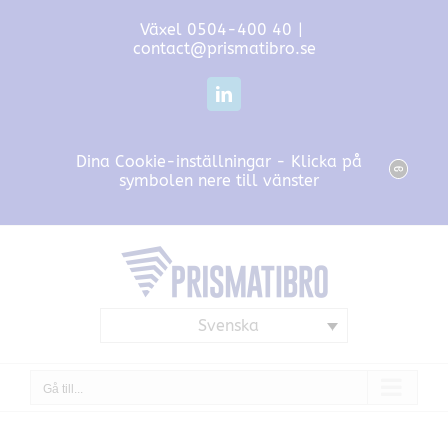
Fortsätt
Växel 0504-400 40
|
till
contact@prismatibro.se
innehållet
LinkedIn
Dina Cookie-inställningar - Klicka på
symbolen nere till vänster
Svenska
Gå till...