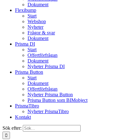
Dokument
Flexibump
Start
Webshop
Nyheter
Frågor & svar
Dokument
Prisma DI
Start
Offertförfrågan
Dokument
Nyheter Prisma DI
Prisma Button
Start
Dokument
Offertförfrågan
Nyheter Prisma Button
Prisma Button som BIMobject
PrismaTibro
Nyheter PrismaTibro
Kontakt
Sök efter: