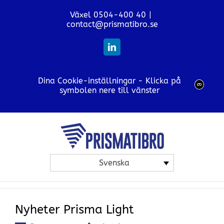
Fortsätt
Växel 0504-400 40
|
till
contact@prismatibro.se
innehållet
LinkedIn
Dina Cookie-inställningar - Klicka på
symbolen nere till vänster
Svenska
Nyheter Prisma Light