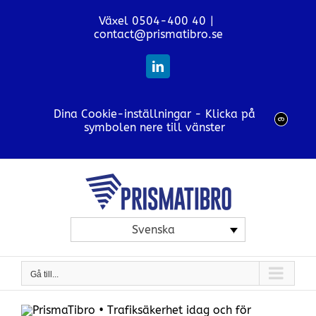
Fortsätt
Växel 0504-400 40
|
till
contact@prismatibro.se
innehållet
LinkedIn
Dina Cookie-inställningar - Klicka på
symbolen nere till vänster
Svenska
Gå till...
Trafiksäkerhet idag och för