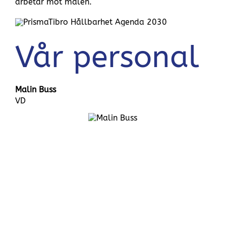
arbetar mot målen.
Vår personal
Malin Buss
VD
Malin
Buss