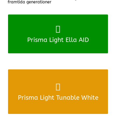
framtida generationer
Prisma Light Ella AID
Gör obevakade övergångsställen säkrare.
Radar styr vitt ljus för gångtrafikanter och gult
ljus för fordon.
Prisma Light Ella AID
>> Klicka här för mer information.
Tunable White
Steglöst byte 1800-4000 kelvin under dygnet
enligt schema.
För hänsyn till djur och natur. Tryggt för
Prisma Light Tunable White
människor.
>> Klicka här för mer information.