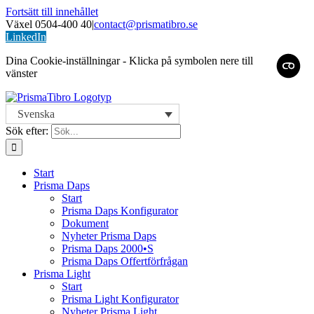
Fortsätt till innehållet
Växel 0504-400 40
|
contact@prismatibro.se
LinkedIn
Dina Cookie-inställningar - Klicka på symbolen nere till
vänster
Svenska
Sök efter:
Start
Prisma Daps
Start
Prisma Daps Konfigurator
Dokument
Nyheter Prisma Daps
Prisma Daps 2000•S
Prisma Daps Offertförfrågan
Prisma Light
Start
Prisma Light Konfigurator
Nyheter Prisma Light