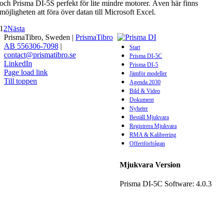
och Prisma DI-5S perfekt för lite mindre motorer. Även här finns
möjligheten att föra över datan till Microsoft Excel.
1
2
Nästa
PrismaTibro, Sweden |
PrismaTibro
AB 556306-7098
|
Start
contact@prismatibro.se
Prisma DI-5C
LinkedIn
Prisma DI-5
Page load link
Jämför modeller
Till toppen
Agenda 2030
Bild & Video
Dokument
Nyheter
Beställ Mjukvara
Registrera Mjukvara
RMA & Kalibrering
Offertförfrågan
Mjukvara Version
Prisma DI-5C Software: 4.0.3