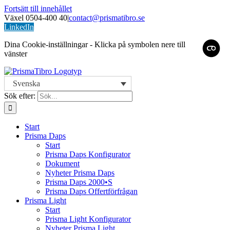
Fortsätt till innehållet
Växel 0504-400 40
|
contact@prismatibro.se
LinkedIn
Dina Cookie-inställningar - Klicka på symbolen nere till
vänster
Svenska
Sök efter:
Start
Prisma Daps
Start
Prisma Daps Konfigurator
Dokument
Nyheter Prisma Daps
Prisma Daps 2000•S
Prisma Daps Offertförfrågan
Prisma Light
Start
Prisma Light Konfigurator
Nyheter Prisma Light