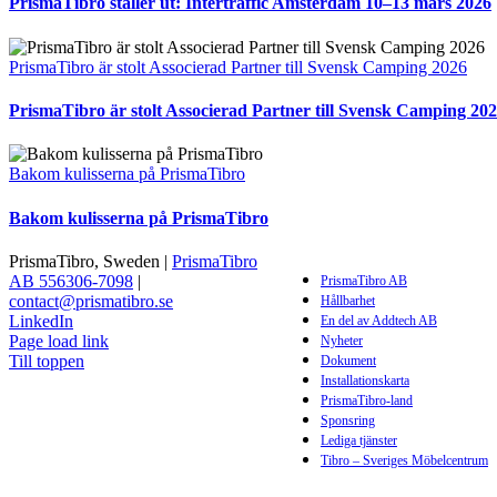
PrismaTibro ställer ut: Intertraffic Amsterdam 10–13 mars 2026
PrismaTibro är stolt Associerad Partner till Svensk Camping 2026
PrismaTibro är stolt Associerad Partner till Svensk Camping 20
Bakom kulisserna på PrismaTibro
Bakom kulisserna på PrismaTibro
PrismaTibro, Sweden |
PrismaTibro
AB 556306-7098
|
PrismaTibro AB
contact@prismatibro.se
Hållbarhet
LinkedIn
En del av Addtech AB
Page load link
Nyheter
Till toppen
Dokument
Installationskarta
PrismaTibro-land
Sponsring
Lediga tjänster
Tibro – Sveriges Möbelcentrum