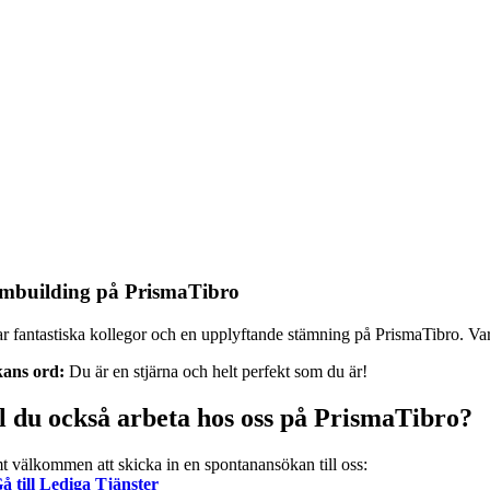
mbuilding på PrismaTibro
ar fantastiska kollegor och en upplyftande stämning på PrismaTibro. Varj
ans ord:
Du är en stjärna och helt perfekt som du är!
ll du också arbeta hos oss på PrismaTibro?
t välkommen att skicka in en spontanansökan till oss:
å till Lediga Tjänster