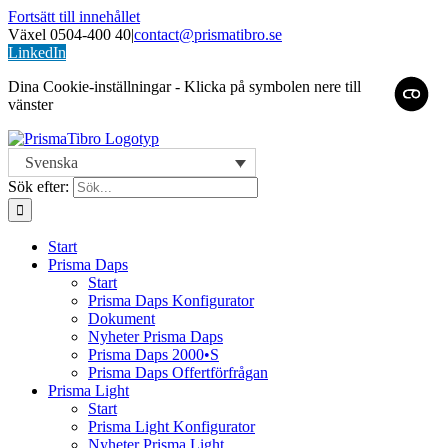
Fortsätt till innehållet
Växel 0504-400 40
|
contact@prismatibro.se
LinkedIn
Dina Cookie-inställningar - Klicka på symbolen nere till
vänster
Svenska
Sök efter:
Start
Prisma Daps
Start
Prisma Daps Konfigurator
Dokument
Nyheter Prisma Daps
Prisma Daps 2000•S
Prisma Daps Offertförfrågan
Prisma Light
Start
Prisma Light Konfigurator
Nyheter Prisma Light