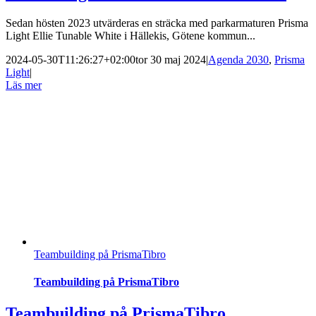
Sedan hösten 2023 utvärderas en sträcka med parkarmaturen Prisma
Light Ellie Tunable White i Hällekis, Götene kommun...
2024-05-30T11:26:27+02:00
tor 30 maj 2024
|
Agenda 2030
,
Prisma
Light
|
Läs mer
Teambuilding på PrismaTibro
Teambuilding på PrismaTibro
Teambuilding på PrismaTibro