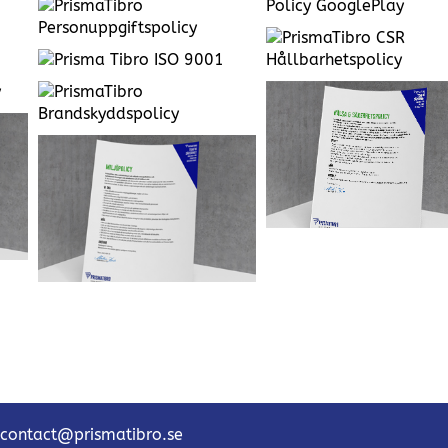
Privacy Policy Google Play
Prisma Daps App
CSR- och
hållbarhetspolicy
at
Hälsa & Säkerhetspolicy
contact@prismatibro.se