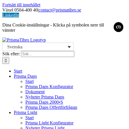
Fortsätt till innehållet
Växel 0504-400 40
|
contact@prismatibro.se
LinkedIn
Dina Cookie-inställningar - Klicka på symbolen nere till
vänster
Svenska
Sök efter:
Start
Prisma Daps
Start
Prisma Daps Konfigurator
Dokument
Nyheter Prisma Daps
Prisma Daps 2000•S
Prisma Daps Offertförfrågan
Prisma Light
Start
Prisma Light Konfigurator
Nyheter Prisma Light