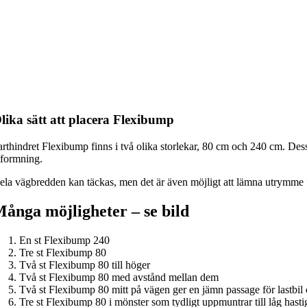
lika sätt att placera Flexibump
arthindret Flexibump finns i två olika storlekar, 80 cm och 240 cm. Des
tformning.
ela vägbredden kan täckas, men det är även möjligt att lämna utrymme fö
ånga möjligheter – se bild
En st Flexibump 240
Tre st Flexibump 80
Två st Flexibump 80 till höger
Två st Flexibump 80 med avstånd mellan dem
Två st Flexibump 80 mitt på vägen ger en jämn passage för lastbil
Tre st Flexibump 80 i mönster som tydligt uppmuntrar till låg hasti