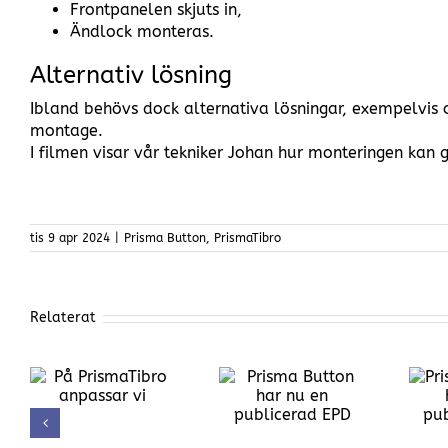
Frontpanelen skjuts in,
Ändlock monteras.
Alternativ lösning
Ibland behövs dock alternativa lösningar, exempelvis
montage.
I filmen visar vår tekniker Johan hur monteringen kan g
tis 9 apr 2024
|
Prisma Button
,
PrismaTibro
Relaterat
ro
Prisma Button
Prisma Light
har nu en
Ella har nu en
publicerad EPD
publicerad EPD