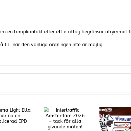
 om en lampkontakt eller ett eluttag begränsar utrymmet f
å till när den vanliga ordningen inte är möjlig.
Intertraffic
Prism
Amsterdam
stolt 
PrismaTibro
2026 – tack för
Part
ställer ut:
alla givande
Svens
Intertraffic