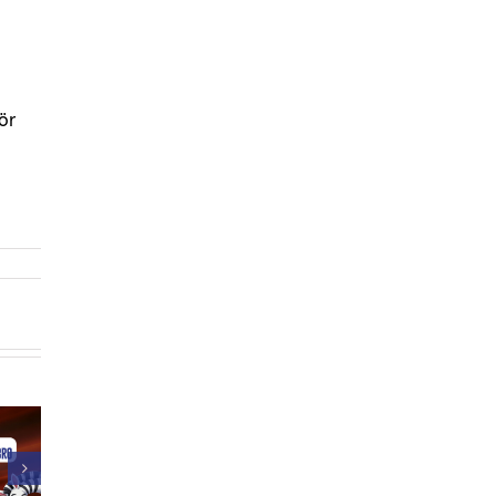
ör
aTibro är
På PrismaTibro
Prisma Button
Associerad
anpassar vi
har nu en
ner till
publicerad EPD
k Camping