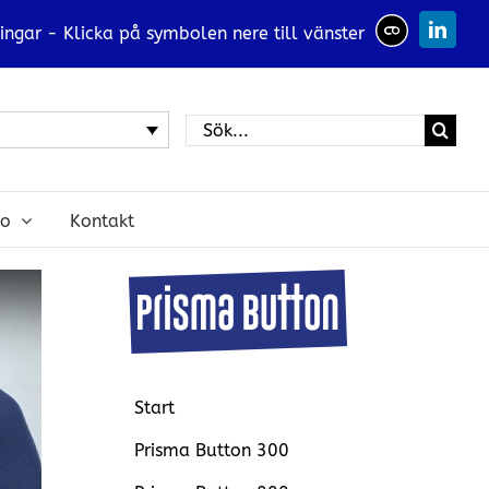
ingar - Klicka på symbolen nere till vänster
Linked
Sök
efter:
ro
Kontakt
Start
Prisma Button 300