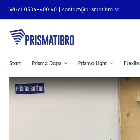
Fortsätt
Växel 0504-400 40
|
contact@prismatibro.se
till
innehållet
Start
Prisma Daps
Prisma Light
Flexi