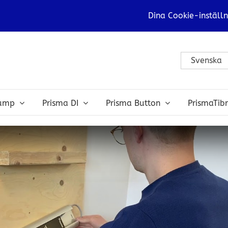
Dina Cookie-inställn
Svenska
bump
Prisma DI
Prisma Button
PrismaTib