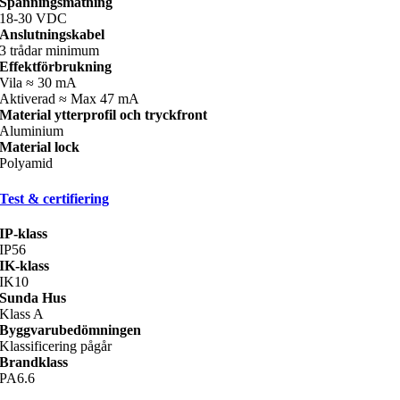
Spänningsmatning
18-30 VDC
Anslutningskabel
3 trådar minimum
Effektförbrukning
Vila ≈ 30 mA
Aktiverad ≈ Max 47 mA
Material ytterprofil och tryckfront
Aluminium
Material lock
Polyamid
Test & certifiering
IP-klass
IP56
IK-klass
IK10
Sunda Hus
Klass A
Byggvarubedömningen
Klassificering pågår
Brandklass
PA6.6