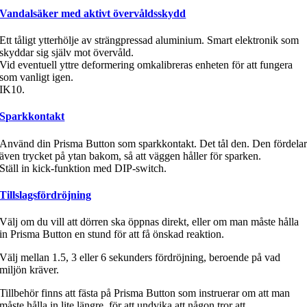
Vandalsäker med aktivt övervåldsskydd
Ett tåligt ytterhölje av strängpressad aluminium. Smart elektronik som
skyddar sig själv mot övervåld.
Vid eventuell yttre deformering omkalibreras enheten för att fungera
som vanligt igen.
IK10.
Sparkkontakt
Använd din Prisma Button som sparkkontakt. Det tål den. Den fördela
även trycket på ytan bakom, så att väggen håller för sparken.
Ställ in kick-funktion med DIP-switch.
Tillslagsfördröjning
Välj om du vill att dörren ska öppnas direkt, eller om man måste hålla
in Prisma Button en stund för att få önskad reaktion.
Välj mellan 1.5, 3 eller 6 sekunders fördröjning, beroende på vad
miljön kräver.
Tillbehör finns att fästa på Prisma Button som instruerar om att man
måste hålla in lite längre, för att undvika att någon tror att