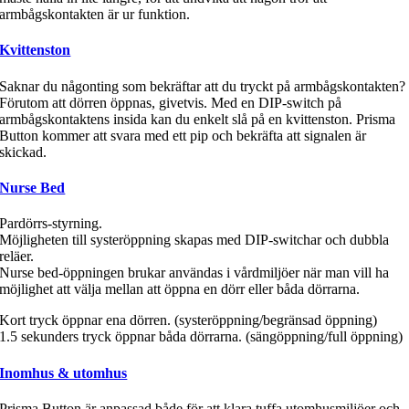
armbågskontakten är ur funktion.
Kvittenston
Saknar du någonting som bekräftar att du tryckt på armbågskontakten?
Förutom att dörren öppnas, givetvis. Med en DIP-switch på
armbågskontaktens insida kan du enkelt slå på en kvittenston. Prisma
Button kommer att svara med ett pip och bekräfta att signalen är
skickad.
Nurse Bed
Pardörrs-styrning.
Möjligheten till systeröppning skapas med DIP-switchar och dubbla
reläer.
Nurse bed-öppningen brukar användas i vårdmiljöer när man vill ha
möjlighet att välja mellan att öppna en dörr eller båda dörrarna.
Kort tryck öppnar ena dörren. (systeröppning/begränsad öppning)
1.5 sekunders tryck öppnar båda dörrarna. (sängöppning/full öppning)
Inomhus & utomhus
Prisma Button är anpassad både för att klara tuffa utomhusmiljöer och