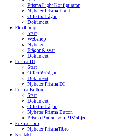
Prisma Light Konfigurator
Nyheter Prisma Light
Offertförfrågan
Dokument
Flexibump
Start
Webshop
Nyheter
Frågor & svar
Dokument
Prisma DI
Start
Offertförfrågan
Dokument
Nyheter Prisma DI
Prisma Button
Start
Dokument
Offertförfrågan
Nyheter Prisma Button
Prisma Button som BIMobject
PrismaTibro
Nyheter PrismaTibro
Kontakt