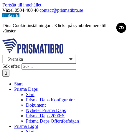
Fortsätt till innehållet
Växel 0504-400 40
|
contact@prismatibro.se
LinkedIn
Dina Cookie-inställningar - Klicka på symbolen nere till
vänster
Svenska
Sök efter:
Start
Prisma Daps
Start
Prisma Daps Konfigurator
Dokument
Nyheter Prisma Daps
Prisma Daps 2000•S
Prisma Daps Offertförfrågan
Prisma Light
Start