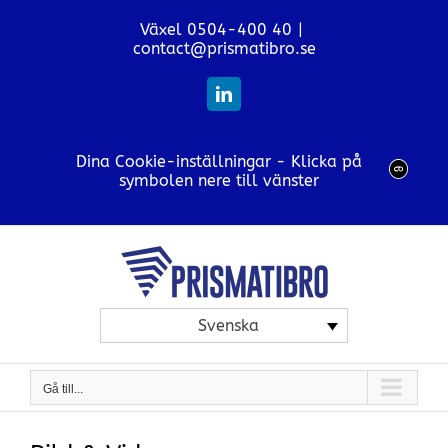
Fortsätt
Växel 0504-400 40
|
till
contact@prismatibro.se
innehållet
LinkedIn
Dina Cookie-inställningar - Klicka på
symbolen nere till vänster
Svenska
Gå till...