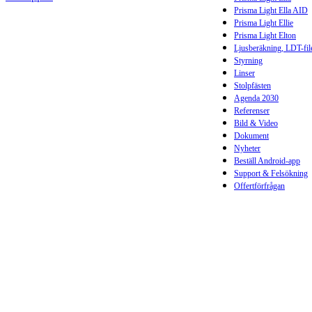
Prisma Light Ella AID
Prisma Light Ellie
Prisma Light Elton
Ljusberäkning, LDT-fil
Styrning
Linser
Stolpfästen
Agenda 2030
Referenser
Bild & Video
Dokument
Nyheter
Beställ Android-app
Support & Felsökning
Offertförfrågan