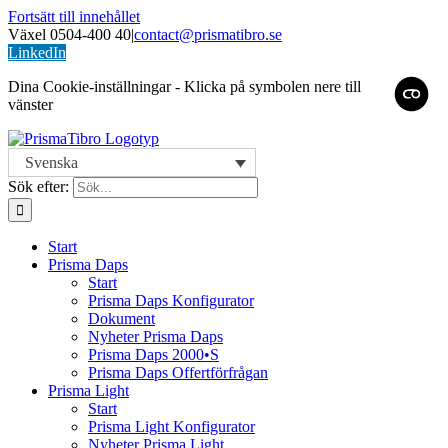
Fortsätt till innehållet
Växel 0504-400 40
|
contact@prismatibro.se
LinkedIn
Dina Cookie-inställningar - Klicka på symbolen nere till
vänster
Svenska
Sök efter:
Start
Prisma Daps
Start
Prisma Daps Konfigurator
Dokument
Nyheter Prisma Daps
Prisma Daps 2000•S
Prisma Daps Offertförfrågan
Prisma Light
Start
Prisma Light Konfigurator
Nyheter Prisma Light