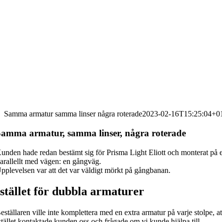
Samma armatur samma linser några roterade
2023-02-16T15:25:04+0
Samma armatur, samma linser, några roterade
unden hade redan bestämt sig för Prisma Light Eliott och monterat på 
arallellt med vägen: en gångväg.
pplevelsen var att det var väldigt mörkt på gångbanan.
Istället för dubbla armaturer
eställaren ville inte komplettera med en extra armatur på varje stolpe,
stället kontaktade kunden oss och frågade om vi kunde hjälpa till.