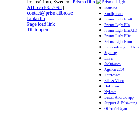
PrismaTibro, Sweden |
PrismaTibro
AB 556306-7098
|
Startsida
contact@prismatibro.se
Konfigurator
LinkedIn
Prisma Light Eliott
Page load link
Prisma Light Ella
Till toppen
Prisma Light Ella AID
Prisma Light Ellie
Prisma Light Elton
Ljusberäkning, LDT-fil
Styrning
Linser
Stolpfästen
Agenda 2030
Referenser
Bild & Video
Dokument
Nyheter
Beställ Android-app
Support & Felsökning
Offertförfrågan