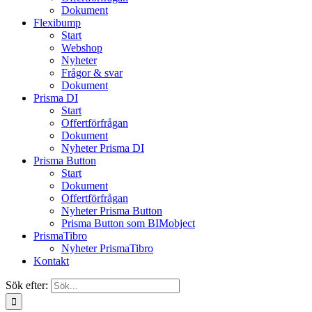
Dokument
Flexibump
Start
Webshop
Nyheter
Frågor & svar
Dokument
Prisma DI
Start
Offertförfrågan
Dokument
Nyheter Prisma DI
Prisma Button
Start
Dokument
Offertförfrågan
Nyheter Prisma Button
Prisma Button som BIMobject
PrismaTibro
Nyheter PrismaTibro
Kontakt
Sök efter: