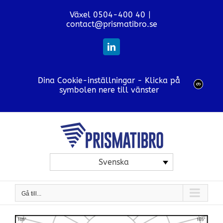
Fortsätt
Växel 0504-400 40
|
till
contact@prismatibro.se
innehållet
LinkedIn
Dina Cookie-inställningar - Klicka på
symbolen nere till vänster
Svenska
Gå till...
View