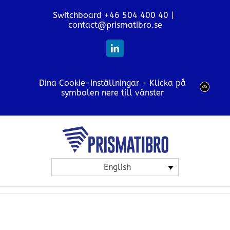
Skip
Switchboard +46 504 400 40
|
to
contact@prismatibro.se
content
LinkedIn
Dina Cookie-inställningar - Klicka på
symbolen nere till vänster
English