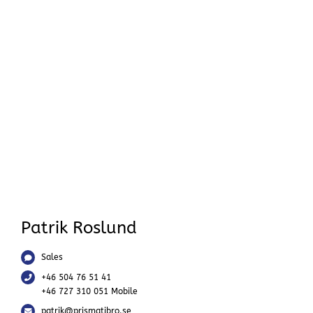
Patrik Roslund
Sales
‭+46 504 76 51 41‬
‭+46 727 310 051‬ Mobile
patrik@prismatibro.se