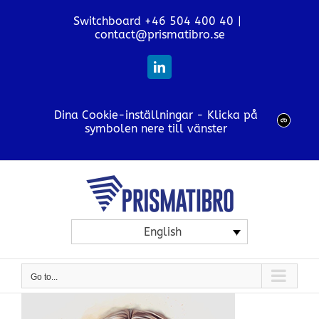
Skip
Switchboard +46 504 400 40
|
to
contact@prismatibro.se
content
LinkedIn
Dina Cookie-inställningar - Klicka på
symbolen nere till vänster
English
Go to...