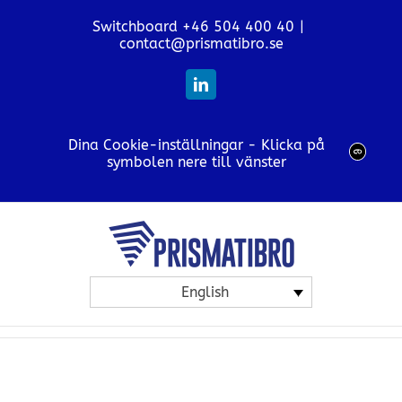
Skip
Switchboard +46 504 400 40
|
to
contact@prismatibro.se
content
LinkedIn
Dina Cookie-inställningar - Klicka på
symbolen nere till vänster
English