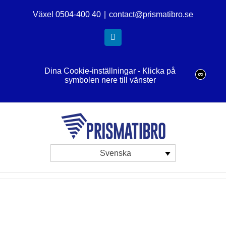
Fortsätt
Växel 0504-400 40
|
contact@prismatibro.se
till
innehållet
LinkedIn
Dina Cookie-inställningar - Klicka på
symbolen nere till vänster
Svenska
View
Larger
Image