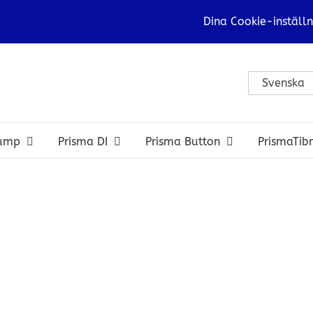
Dina Cookie-inställn
Svenska
bump
Prisma DI
Prisma Button
PrismaTib