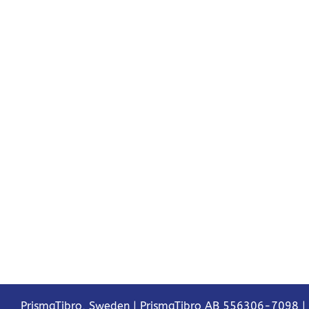
PrismaTibro, Sweden |
PrismaTibro AB 556306-7098
|