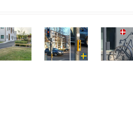
Upplands
Köpenhamn:
Hels
Väsby: Prisma
Prisma Daps
Pris
Daps
2230•M