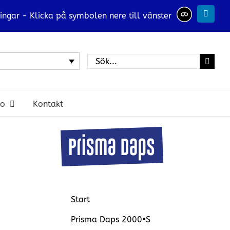
ingar - Klicka på symbolen nere till vänster
Linked
Sök
efter:
ro
Kontakt
Start
Prisma Daps 2000•S