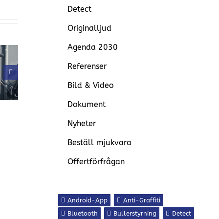
Detect
Originalljud
Agenda 2030
Referenser
Aalborg: Prisma
Malmö: Prisma
ingborg:
Daps 2200•M
Daps 2320•S
Bild & Video
ma Daps
Walk med vita
Bike
dioder
Dokument
Nyheter
Beställ mjukvara
Offertförfrågan
Android-App
Anti-Graffiti
Bluetooth
Bullerstyrning
Detect