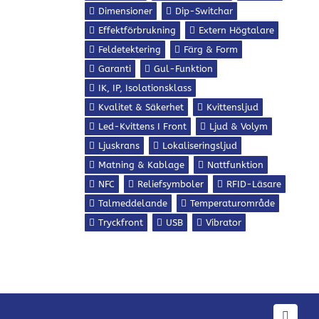
Dimensioner
Dip-Switchar
Effektförbrukning
Extern Högtalare
Feldetektering
Färg & Form
Garanti
Gul-Funktion
IK, IP, Isolationsklass
Kvalitet & Säkerhet
Kvittensljud
Led-Kvittens I Front
Ljud & Volym
Ljuskrans
Lokaliseringsljud
Matning & Kablage
Nattfunktion
NFC
Reliefsymboler
RFID-Läsare
Talmeddelande
Temperaturområde
Tryckfront
USB
Vibrator