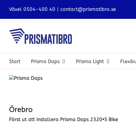
Fortsätt
Växel 0504-400 40
|
contact@prismatibro.se
till
innehållet
Start
Prisma Daps
Prisma Light
Flexi
View
Larger
Image
Örebro
Först ut att installera Prisma Daps 2320•S Bike