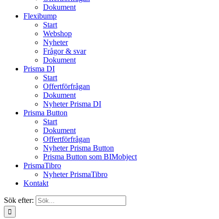
Dokument
Flexibump
Start
Webshop
Nyheter
Frågor & svar
Dokument
Prisma DI
Start
Offertförfrågan
Dokument
Nyheter Prisma DI
Prisma Button
Start
Dokument
Offertförfrågan
Nyheter Prisma Button
Prisma Button som BIMobject
PrismaTibro
Nyheter PrismaTibro
Kontakt
Sök efter: