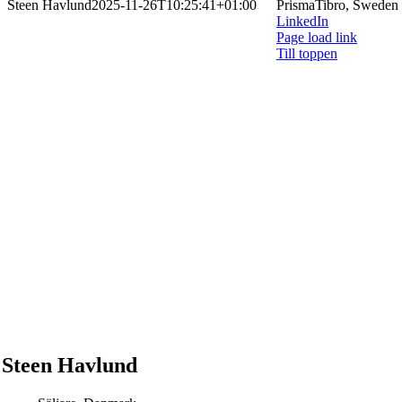
Steen Havlund
2025-11-26T10:25:41+01:00
PrismaTibro, Sweden 
LinkedIn
Page load link
Till toppen
Steen Havlund