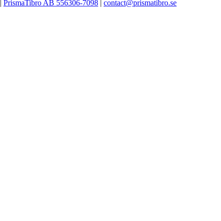
|
PrismaTibro AB 556306-7098
|
contact@prismatibro.se