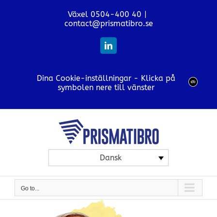
Skip
Växel 0504-400 40
|
to
contact@prismatibro.se
content
LinkedIn
Dina Cookie-inställningar - Klicka på
symbolen nere till vänster
Dansk
Go to...