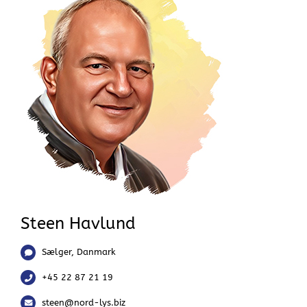
Steen Havlund
Sælger, Danmark
+45 22 87 21 19
steen@nord-lys.biz