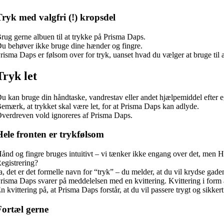
Tryk med valgfri (!) kropsdel
rug gerne albuen til at trykke på Prisma Daps.
u behøver ikke bruge dine hænder og fingre.
risma Daps er følsom over for tryk, uanset hvad du vælger at bruge t
Tryk let
u kan bruge din håndtaske, vandrestav eller andet hjælpemiddel efter e
emærk, at trykket skal være let, for at Prisma Daps kan adlyde.
verdreven vold ignoreres af Prisma Daps.
Hele fronten er trykfølsom
ånd og fingre bruges intuitivt – vi tænker ikke engang over det, men
egistrering?
a, det er det formelle navn for “tryk” – du melder, at du vil krydse gade
risma Daps svarer på meddelelsen med en kvittering. Kvittering i form af
n kvittering på, at Prisma Daps forstår, at du vil passere trygt og sikkert
Fortæl gerne