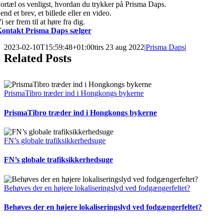
ortæl os venligst, hvordan du trykker på Prisma Daps.
end et brev, et billede eller en video.
i ser frem til at høre fra dig.
ontakt Prisma Daps sælger
2023-02-10T15:59:48+01:00
tirs 23 aug 2022
|
Prisma Daps
|
Related Posts
PrismaTibro træder ind i Hongkongs bykerne
PrismaTibro træder ind i Hongkongs bykerne
FN’s globale trafiksikkerhedsuge
FN’s globale trafiksikkerhedsuge
Behøves der en højere lokaliseringslyd ved fodgængerfeltet?
Behøves der en højere lokaliseringslyd ved fodgængerfeltet?