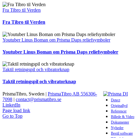
Fra Tibro til Verden
Fra Tibro til Verden
Youtuber Linus Boman om Prisma Daps reliefsymboler
Youtuber Linus Boman om Prisma Daps reliefsymboler
Taktil retningspil och vibratorknap
Taktil retningspil och vibratorknap
PrismaTibro, Sweden |
PrismaTibro AB 556306-
7098
|
contact@prismatibro.se
Detect
LinkedIn
Originallyd
Page load link
Referencer
Go to Top
Billede & Video
Dokumenter
Nyheder
Bestil software