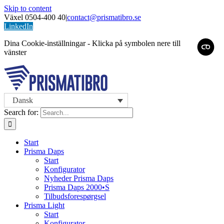
Skip to content
Växel 0504-400 40
|
contact@prismatibro.se
LinkedIn
Dina Cookie-inställningar - Klicka på symbolen nere till
vänster
Dansk
Search for:
Start
Prisma Daps
Start
Konfigurator
Nyheder Prisma Daps
Prisma Daps 2000•S
Tilbudsforespørgsel
Prisma Light
Start
Konfigurator