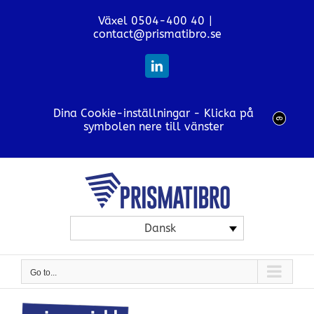
Skip
Växel 0504-400 40
|
to
contact@prismatibro.se
content
LinkedIn
Dina Cookie-inställningar - Klicka på
symbolen nere till vänster
Dansk
Go to...