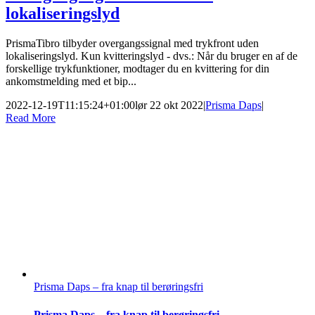
lokaliseringslyd
PrismaTibro tilbyder overgangssignal med trykfront uden
lokaliseringslyd. Kun kvitteringslyd - dvs.: Når du bruger en af de
forskellige trykfunktioner, modtager du en kvittering for din
ankomstmelding med et bip...
2022-12-19T11:15:24+01:00
lør 22 okt 2022
|
Prisma Daps
|
Read More
Prisma Daps – fra knap til berøringsfri
Prisma Daps – fra knap til berøringsfri