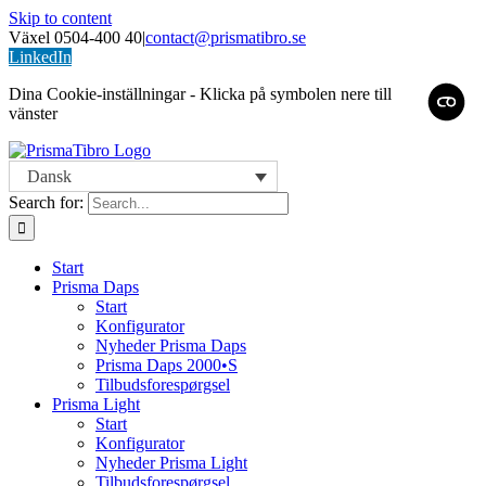
Skip to content
Växel 0504-400 40
|
contact@prismatibro.se
LinkedIn
Dina Cookie-inställningar - Klicka på symbolen nere till
vänster
Dansk
Search for:
Start
Prisma Daps
Start
Konfigurator
Nyheder Prisma Daps
Prisma Daps 2000•S
Tilbudsforespørgsel
Prisma Light
Start
Konfigurator
Nyheder Prisma Light
Tilbudsforespørgsel