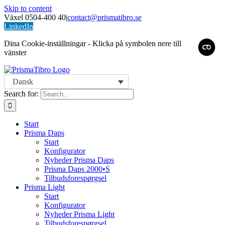
Skip to content
Växel 0504-400 40
|
contact@prismatibro.se
LinkedIn
Dina Cookie-inställningar - Klicka på symbolen nere till
vänster
Dansk
Search for:
Start
Prisma Daps
Start
Konfigurator
Nyheder Prisma Daps
Prisma Daps 2000•S
Tilbudsforespørgsel
Prisma Light
Start
Konfigurator
Nyheder Prisma Light
Tilbudsforespørgsel