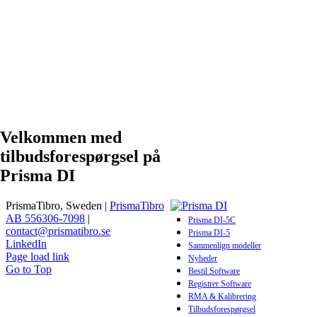
Velkommen med
tilbudsforespørgsel på
Prisma DI
PrismaTibro, Sweden |
PrismaTibro
AB 556306-7098
|
Prisma DI-5C
contact@prismatibro.se
Prisma DI-5
LinkedIn
Sammenlign modeller
Page load link
Nyheder
Go to Top
Bestil Software
Registrer Software
RMA & Kalibrering
Tilbudsforespørgsel