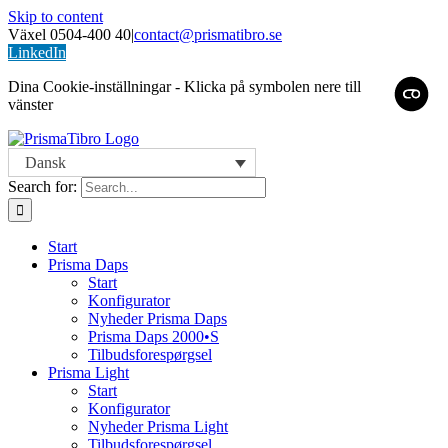
Skip to content
Växel 0504-400 40
|
contact@prismatibro.se
LinkedIn
Dina Cookie-inställningar - Klicka på symbolen nere till
vänster
Dansk
Search for:
Start
Prisma Daps
Start
Konfigurator
Nyheder Prisma Daps
Prisma Daps 2000•S
Tilbudsforespørgsel
Prisma Light
Start
Konfigurator
Nyheder Prisma Light
Tilbudsforespørgsel