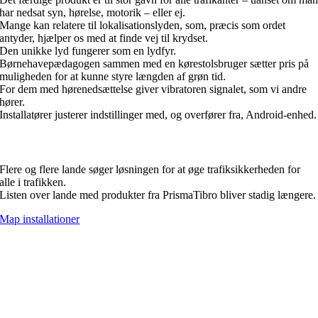
har nedsat syn, hørelse, motorik – eller ej.
Mange kan relatere til lokalisationslyden, som, præcis som ordet
antyder, hjælper os med at finde vej til krydset.
Den unikke lyd fungerer som en lydfyr.
Børnehavepædagogen sammen med en kørestolsbruger sætter pris på
muligheden for at kunne styre længden af grøn tid.
For dem med hørenedsættelse giver vibratoren signalet, som vi andre
hører.
Installatører justerer indstillinger med, og overfører fra, Android-enhed.
Prisma Daps findes over hele verden
Flere og flere lande søger løsningen for at øge trafiksikkerheden for
alle i trafikken.
Listen over lande med produkter fra PrismaTibro bliver stadig længere.
Map installationer