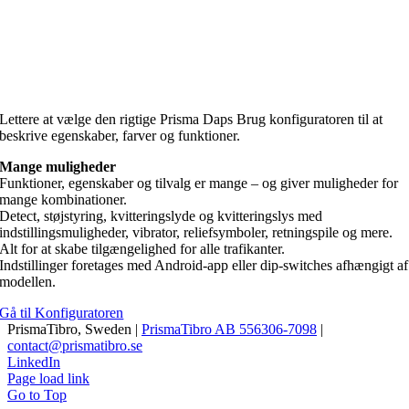
Lettere at vælge den rigtige Prisma Daps
Lettere at vælge den rigtige Prisma Daps Brug konfiguratoren til at
beskrive egenskaber, farver og funktioner.
Mange muligheder
Funktioner, egenskaber og tilvalg er mange – og giver muligheder for
mange kombinationer.
Detect, støjstyring, kvitteringslyde og kvitteringslys med
indstillingsmuligheder, vibrator, reliefsymboler, retningspile og mere.
Alt for at skabe tilgængelighed for alle trafikanter.
Indstillinger foretages med Android-app eller dip-switches afhængigt af
modellen.
Gå til Konfiguratoren
PrismaTibro, Sweden |
PrismaTibro AB 556306-7098
|
contact@prismatibro.se
LinkedIn
Page load link
Go to Top