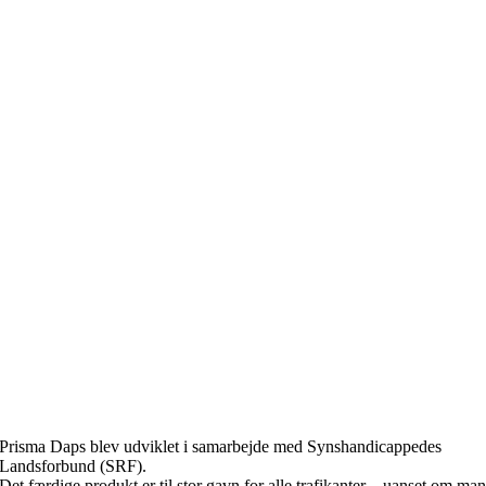
Trafiksikkerhed for alle
Prisma Daps blev udviklet i samarbejde med Synshandicappedes
Landsforbund (SRF).
Det færdige produkt er til stor gavn for alle trafikanter – uanset om ma