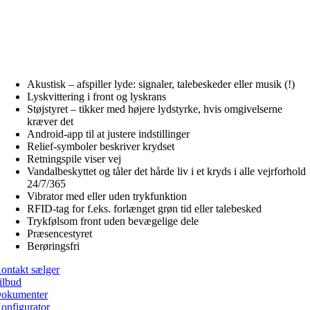
Sandsynligvis verdens mest avancerede
overgangssignal
Akustisk – afspiller lyde: signaler, talebeskeder eller musik (!)
Lyskvittering i front og lyskrans
Støjstyret – tikker med højere lydstyrke, hvis omgivelserne
kræver det
Android-app til at justere indstillinger
Relief-symboler beskriver krydset
Retningspile viser vej
Vandalbeskyttet og tåler det hårde liv i et kryds i alle vejrforhold
24/7/365
Vibrator med eller uden trykfunktion
RFID-tag for f.eks. forlænget grøn tid eller talebesked
Trykfølsom front uden bevægelige dele
Præsencestyret
Berøringsfri
ontakt sælger
ilbud
okumenter
onfigurator