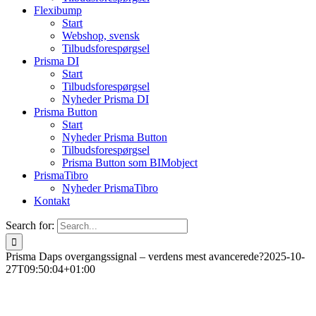
Flexibump
Start
Webshop, svensk
Tilbudsforespørgsel
Prisma DI
Start
Tilbudsforespørgsel
Nyheder Prisma DI
Prisma Button
Start
Nyheder Prisma Button
Tilbudsforespørgsel
Prisma Button som BIMobject
PrismaTibro
Nyheder PrismaTibro
Kontakt
Search for:
Prisma Daps overgangssignal – verdens mest avancerede?
2025-10-
27T09:50:04+01:00
Overgangssignal
Sandsynligvis verdens mest avancerede
overgangssignal