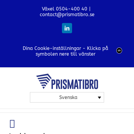
Fortsätt
Växel 0504-400 40
|
till
contact@prismatibro.se
innehållet
LinkedIn
Dina Cookie-inställningar - Klicka på
symbolen nere till vänster
Svenska