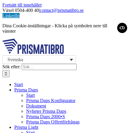
Fortsätt till innehållet
Växel 0504-400 40
|
contact@prismatibro.se
LinkedIn
Dina Cookie-inställningar - Klicka på symbolen nere till
vänster
Svenska
Sök efter:
Start
Prisma Daps
Start
Prisma Daps Konfigurator
Dokument
Nyheter Prisma Daps
Prisma Daps 2000•S
Prisma Daps Offertförfrågan
Prisma Light
Start