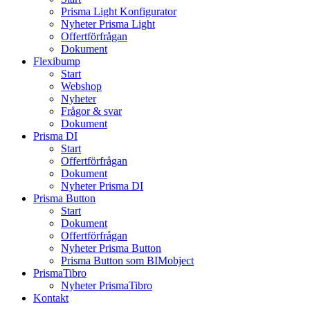
Prisma Light Konfigurator
Nyheter Prisma Light
Offertförfrågan
Dokument
Flexibump
Start
Webshop
Nyheter
Frågor & svar
Dokument
Prisma DI
Start
Offertförfrågan
Dokument
Nyheter Prisma DI
Prisma Button
Start
Dokument
Offertförfrågan
Nyheter Prisma Button
Prisma Button som BIMobject
PrismaTibro
Nyheter PrismaTibro
Kontakt