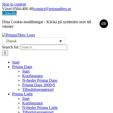
Skip to content
Växel 0504-400 40
|
contact@prismatibro.se
LinkedIn
Dina Cookie-inställningar - Klicka på symbolen nere till
vänster
Dansk
Search for:
Start
Prisma Daps
Start
Konfigurator
Nyheder Prisma Daps
Prisma Daps 2000•S
Tilbudsforespørgsel
Prisma Light
Start
Konfigurator
Nyheder Prisma Light
Tilbudsforespørgsel