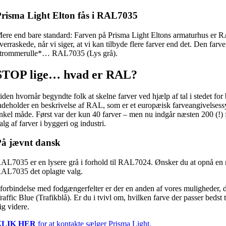
Prisma Light Elton fås i RAL7035
ere end bare standard: Farven på Prisma Light Eltons armaturhus er 
verraskede, når vi siger, at vi kan tilbyde flere farver end det. Den fa
trommerulle*… RAL7035 (Lys grå).
STOP lige… hvad er RAL?
iden hvornår begyndte folk at skelne farver ved hjælp af tal i stedet fo
ndeholder en beskrivelse af RAL, som er et europæisk farveangivelsessys
nkel måde. Først var der kun 40 farver – men nu indgår næsten 200 (!) 
alg af farver i byggeri og industri.
På jævnt dansk
AL7035 er en lysere grå i forhold til RAL7024. Ønsker du at opnå en m
AL7035 det oplagte valg.
 forbindelse med fodgængerfelter er der en anden af vores muligheder
raffic Blue (Trafikblå). Er du i tvivl om, hvilken farve der passer bedst
ig videre.
KLIK HER
for at kontakte sælger Prisma Light.