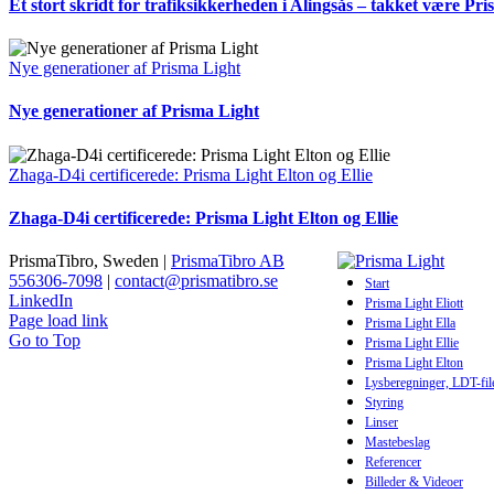
Et stort skridt for trafiksikkerheden i Alingsås – takket være Pr
Nye generationer af Prisma Light
Nye generationer af Prisma Light
Zhaga-D4i certificerede: Prisma Light Elton og Ellie
Zhaga-D4i certificerede: Prisma Light Elton og Ellie
PrismaTibro, Sweden |
PrismaTibro AB
556306-7098
|
contact@prismatibro.se
Start
LinkedIn
Prisma Light Eliott
Page load link
Prisma Light Ella
Go to Top
Prisma Light Ellie
Prisma Light Elton
Lysberegninger, LDT-fil
Styring
Linser
Mastebeslag
Referencer
Billeder & Videoer