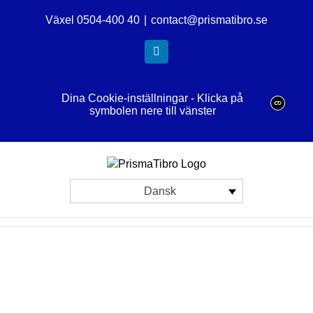
Skip
Växel 0504-400 40
|
contact@prismatibro.se
to
content
LinkedIn
Dina Cookie-inställningar - Klicka på
symbolen nere till vänster
Dansk