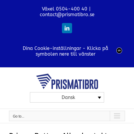
Skip
Växel 0504-400 40
|
to
contact@prismatibro.se
content
LinkedIn
Dina Cookie-inställningar - Klicka på
symbolen nere till vänster
Dansk
Go to...