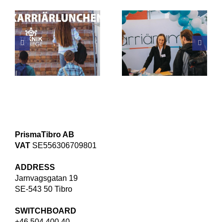
PrismaTibro på
PrismaTibro + UN
Karriärum i
Global Compact =
d
Jönköping
Sandt
PrismaTibro AB
VAT
SE556306709801
ADDRESS
Jarnvagsgatan 19
SE-543 50 Tibro
SWITCHBOARD
+46 504 400 40