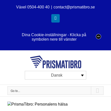
Skip
Växel 0504-400 40
|
contact@prismatibro.se
to
content
LinkedIn
Dina Cookie-inställningar - Klicka på
symbolen nere till vänster
Dansk
Go to...
View
Larger