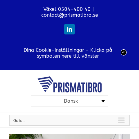
Skip
Växel 0504-400 40
|
to
contact@prismatibro.se
content
LinkedIn
Dina Cookie-inställningar - Klicka på
symbolen nere till vänster
Dansk
Go to...