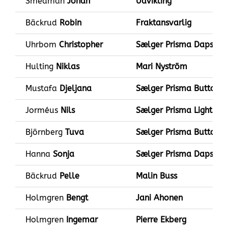
Smedman
Johan
Udvikling
Bäckrud
Robin
Fraktansvarlig
Uhrbom
Christopher
Sælger Prisma Daps
Sæl
Hulting
Niklas
Mari Nyström
Mustafa
Djeljana
Sælger Prisma Button
Jorméus
Nils
Sælger Prisma Light
Björnberg
Tuva
Sælger Prisma Button
Hanna
Sonja
Sælger Prisma Daps
Bäckrud
Pelle
Malin Buss
Holmgren
Bengt
Jani Ahonen
Holmgren
Ingemar
Pierre Ekberg