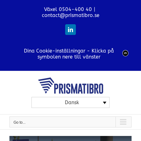
Skip
Växel 0504-400 40
|
to
contact@prismatibro.se
content
LinkedIn
Dina Cookie-inställningar - Klicka på
symbolen nere till vänster
Dansk
Go to...