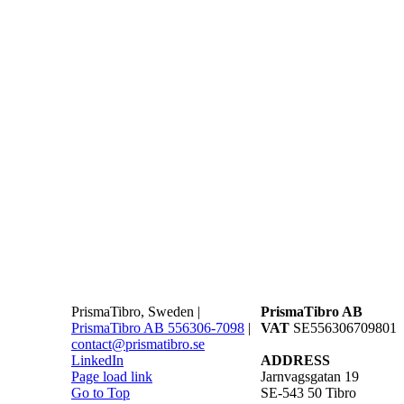
PrismaTibro, Sweden |
PrismaTibro AB
PrismaTibro AB 556306-7098
|
VAT
SE556306709801
contact@prismatibro.se
LinkedIn
ADDRESS
Page load link
Jarnvagsgatan 19
Go to Top
SE-543 50 Tibro