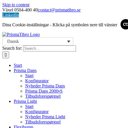
Skip to content
Växel 0504-400 40
|
contact@prismatibro.se
LinkedIn
Dina Cookie-inställningar - Klicka på symbolen nere till vänster
Dansk
Search for:
Start
Prisma Daps
Start
Konfigurator
Nyheder Prisma Daps
Prisma Daps 2000•S
Tilbudsforespørgsel
Prisma Light
Start
Konfigurator
Nyheder Prisma Light
Tilbudsforespørgsel
Flexibump