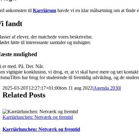
ed ankomsten til
Karriärum
havde vi en klar målsætning om at finde en 
i fandt
asser af elever, der matchede vores beskrivelse.
ødet førte til interessante samtaler og indsigter.
æste mulighed
i er med. På. Der. Når.
en vigtigste konklusion, vi drog, er, at vi skal have mere og tæt kontakt 
rismaTibro har brug for studerende til fremtidig udvikling, og de studer
2025-03-20T12:27:17+01:00
tors 11 aug 2022
|
Agenda 2030
|
Related Posts
Karriärlunchen: Netværk og fremtid
Karriärlunchen: Netværk og fremtid