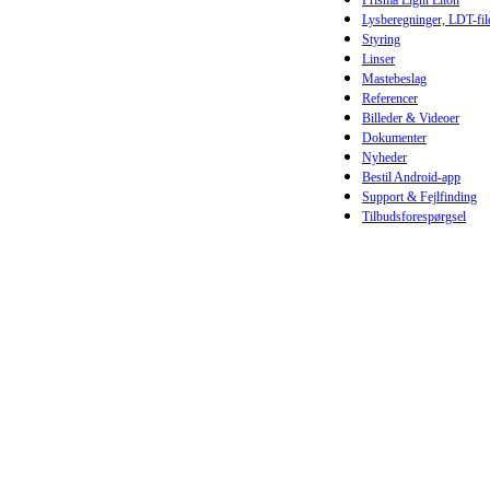
Lysberegninger, LDT-fil
Styring
Linser
Mastebeslag
Referencer
Billeder & Videoer
Dokumenter
Nyheder
Bestil Android-app
Support & Fejlfinding
Tilbudsforespørgsel