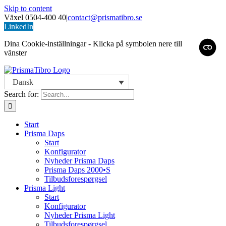
Skip to content
Växel 0504-400 40
|
contact@prismatibro.se
LinkedIn
Dina Cookie-inställningar - Klicka på symbolen nere till
vänster
Dansk
Search for:
Start
Prisma Daps
Start
Konfigurator
Nyheder Prisma Daps
Prisma Daps 2000•S
Tilbudsforespørgsel
Prisma Light
Start
Konfigurator
Nyheder Prisma Light
Tilbudsforespørgsel