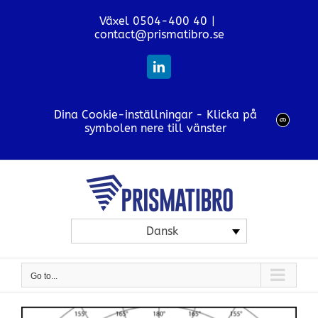
Skip
Växel 0504-400 40
|
to
contact@prismatibro.se
content
LinkedIn
Dina Cookie-inställningar - Klicka på
symbolen nere till vänster
Dansk
Go to...
View