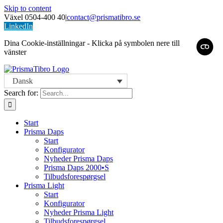
Skip to content
Växel 0504-400 40
|
contact@prismatibro.se
LinkedIn
Dina Cookie-inställningar - Klicka på symbolen nere till
vänster
Dansk
Search for:
Start
Prisma Daps
Start
Konfigurator
Nyheder Prisma Daps
Prisma Daps 2000•S
Tilbudsforespørgsel
Prisma Light
Start
Konfigurator
Nyheder Prisma Light
Tilbudsforespørgsel