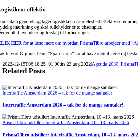
ogistiken: effektiv
ogistiken generelt og lagerlogistikken i særdeleshed effektiviserer arbejd
ydelig mærkning og skrå rullehylder er to eksempler.
er er altid nye ideer og forslag til forbedringer.
KLIK HER
for at læse mere om hvordan PrismaTibro arbejder med “A
ak til vort Grønne Team “Sparrisarna” for at have identificeret og beskr
2022-12-15T06:18:25+01:00
tirs 23 aug 2022
|
Agenda 2030
,
PrismaTi
Related Posts
Intertraffic Amsterdam 2026 – tak for de mange samtaler!
Intertraffic Amsterdam 2026 – tak for de mange samtaler!
PrismaTibro udstiller: Intertraffic Amsterdam, 10.–13. marts 2026
PrismaTibro udstiller: Intertraffic Amsterdam, 10.–13. marts 20