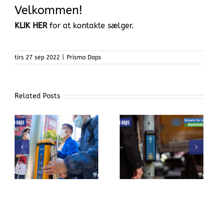
Velkommen!
KLIK HER
for at kontakte sælger.
tirs 27 sep 2022
|
Prisma Daps
Related Posts
Behøves der en
er
FN’s globale
højere
trafiksikkerhedsuge
lokaliseringslyd ved
fodgængerfeltet?