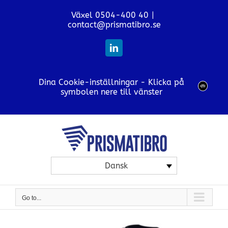
Skip
Växel 0504-400 40
|
to
contact@prismatibro.se
content
LinkedIn
Dina Cookie-inställningar - Klicka på
symbolen nere till vänster
Dansk
Go to...
View