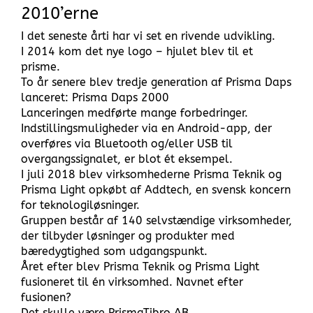
2010’erne
I det seneste årti har vi set en rivende udvikling.
I 2014 kom det nye logo – hjulet blev til et
prisme.
To år senere blev tredje generation af Prisma Daps
lanceret: Prisma Daps 2000
Lanceringen medførte mange forbedringer.
Indstillingsmuligheder via en Android-app, der
overføres via Bluetooth og/eller USB til
overgangssignalet, er blot ét eksempel.
I juli 2018 blev virksomhederne Prisma Teknik og
Prisma Light opkøbt af Addtech, en svensk koncern
for teknologiløsninger.
Gruppen består af 140 selvstændige virksomheder,
der tilbyder løsninger og produkter med
bæredygtighed som udgangspunkt.
Året efter blev Prisma Teknik og Prisma Light
fusioneret til én virksomhed. Navnet efter
fusionen?
Det skulle være PrismaTibro AB.