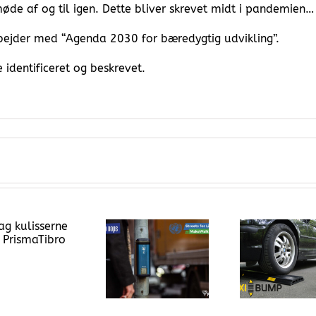
møde af og til igen. Dette bliver skrevet midt i pandemien…
ejder med “Agenda 2030 for bæredygtig udvikling”.
 identificeret og beskrevet.
Flexibump –
Løsningen til
Aut
FN’s globale
høje
termo
trafiksikkerhedsuge
hastigheder i
Prism
dit område