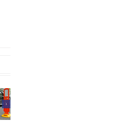
Intertraffic
PrismaTibro
Amsterdam
udstiller:
2026 – tak for
omatisk
Intertraffic
de mange
sikring i
Amsterdam,
samtaler!
a Button
10.–13. marts
2026