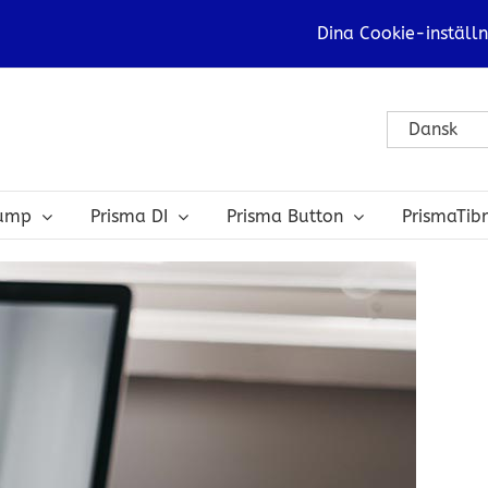
Dina Cookie-inställn
Dansk
bump
Prisma DI
Prisma Button
PrismaTib