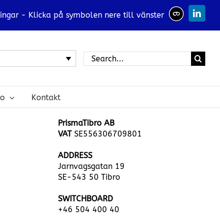
ingar - Klicka på symbolen nere till vänster
Linked
Search
for:
ro
Kontakt
PrismaTibro AB
VAT
SE556306709801
ADDRESS
Jarnvagsgatan 19
SE-543 50 Tibro
SWITCHBOARD
+46 504 400 40