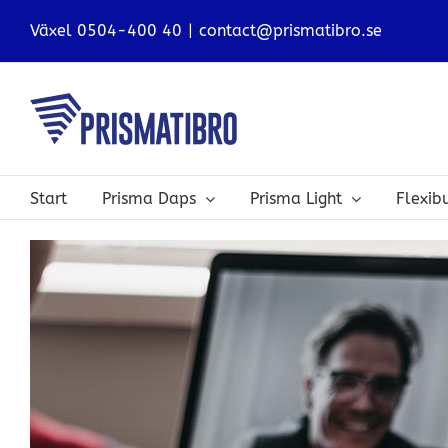
Skip
Växel 0504-400 40
|
contact@prismatibro.se
to
content
Start
Prisma Daps
Prisma Light
Flexi