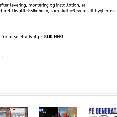
ter levering, montering og installation, er:
ret i kvalitetssikringen, som skal afleveres til bygherren
for at se et udvalg –
KLIK HER!
r.
Et stort skridt