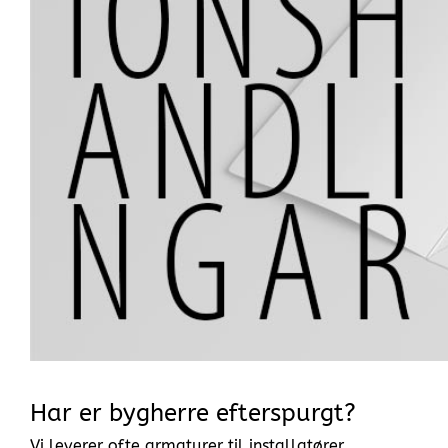
Har er bygherre efterspurgt?
Vi leverer ofte armaturer til installatører.