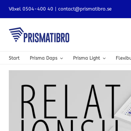
Skip
Växel 0504-400 40
|
contact@prismatibro.se
to
content
Start
Prisma Daps
Prisma Light
Flexi
View
Larger
Image