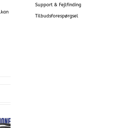
Support & Fejlfinding
…kan
Tilbudsforespørgsel
Prisma Light
Stand-alone: