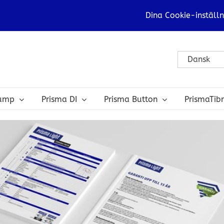
Dina Cookie-inställn
Dansk
bump
Prisma DI
Prisma Button
PrismaTib