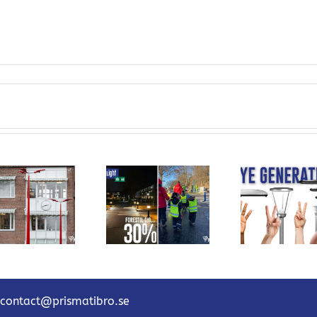
Et stort skridt
for
Zha
trafiksikkerheden
Nye
certi
i Alingsås –
generationer af
Pris
takket være
Prisma Light
Elton
Prisma Light
Ella AID!
contact@prismatibro.se