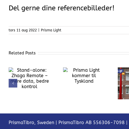
Del gerne dine referencebilleder!
tors 11 aug 2022
|
Prisma Light
Related Posts
Prisma Light
:
Prisma Light
kommer til
 –
Elton – bedre
Tyskland
belysning,
l
lavere
energiomkostninger
PrismaTibro, Sweden |
PrismaTibro AB 556306-7098
|