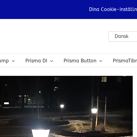
Dina Cookie-inställn
Dansk
bump
Prisma DI
Prisma Button
PrismaTib