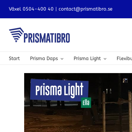
Skip
Växel 0504-400 40
|
contact@prismatibro.se
to
content
Start
Prisma Daps
Prisma Light
Flexi