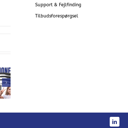
Support & Fejlfinding
Tilbudsforespørgsel
Prisma Light
Stand-alone:
kommer til
Zhaga Remote –
ga-D4i
Tyskland
mere data,
ficerede:
bedre kontrol
ma Light
 og Ellie
Linked