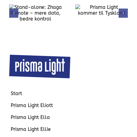
Prisma Light
kommer til
Tyskland
e
Prisma Light Elton
– bedre belysning,
lavere
energiomkostninger
Start
Prisma Light Eliott
Prisma Light Ella
Prisma Light Ellie