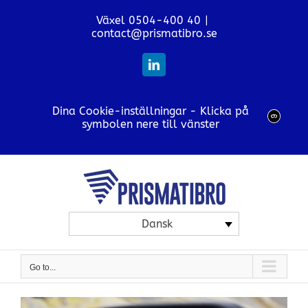
Skip
Växel 0504-400 40
|
to
contact@prismatibro.se
content
LinkedIn
Dina Cookie-inställningar - Klicka på
symbolen nere till vänster
Dansk
Go to...