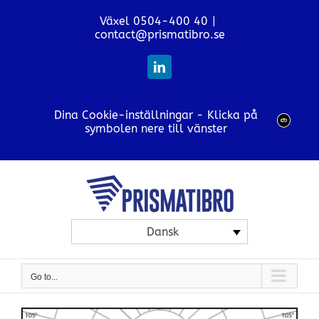
Skip
Växel 0504-400 40
|
to
contact@prismatibro.se
content
LinkedIn
Dina Cookie-inställningar - Klicka på
symbolen nere till vänster
Dansk
Go to...
View