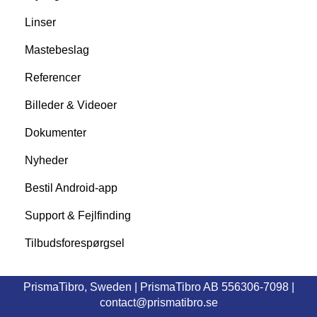
Linser
Mastebeslag
Referencer
Billeder & Videoer
Dokumenter
Nyheder
Bestil Android-app
Support & Fejlfinding
Tilbudsforespørgsel
PrismaTibro, Sweden |
PrismaTibro AB 556306-7098
|
contact@prismatibro.se