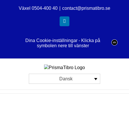
Skip
Växel 0504-400 40
|
contact@prismatibro.se
to
content
LinkedIn
Dina Cookie-inställningar - Klicka på
symbolen nere till vänster
Dansk