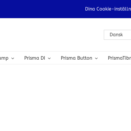
Dina Cookie-inställn
Dansk
bump
Prisma DI
Prisma Button
PrismaTib