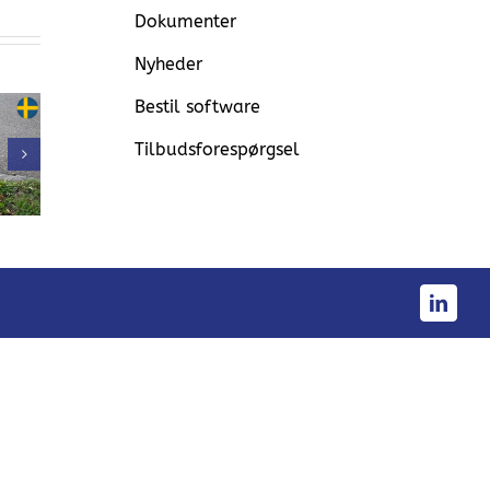
Dokumenter
Nyheder
Bestil software
Estland: Prisma
 Først til
Daps 2000•M
Tilbudsforespørgsel
stallere
ma Daps
Prisma Daps:
•S Bike
Vibration
Linked