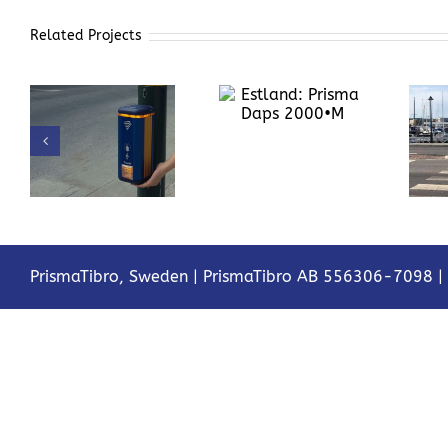
Related Projects
Estland: Prisma
Daps 2000•M
:
Göteborg:
Prisma Daps
PrismaTibro, Sweden |
PrismaTibro AB 556306-7098
|