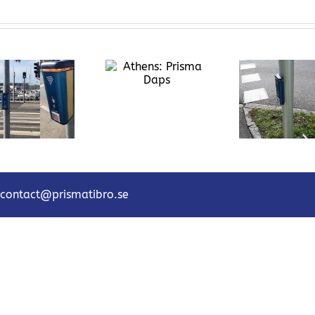
Athens: Prisma
Örebro:
Daps
at in
Pris
Helsingborg:
2320
Prisma Daps
contact@prismatibro.se