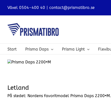
Skip
Växel 0504-400 40
|
contact@prismatibro.se
to
content
Start
Prisma Daps
Prisma Light
Flexi
View
Larger
Image
Letland
På stedet: Nordens favoritmodel Prisma Daps 2200•M.