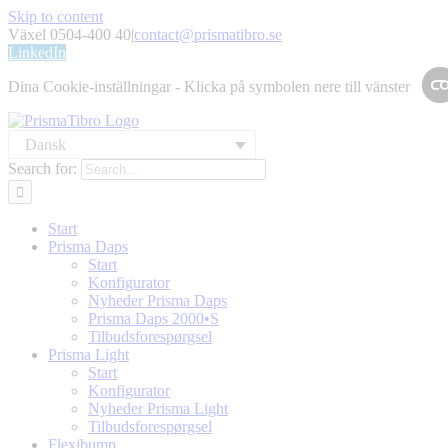
Skip to content
Växel 0504-400 40
|
contact@prismatibro.se
LinkedIn
Dina Cookie-inställningar - Klicka på symbolen nere till vänster
Dansk
Search for:
Start
Prisma Daps
Start
Konfigurator
Nyheder Prisma Daps
Prisma Daps 2000•S
Tilbudsforespørgsel
Prisma Light
Start
Konfigurator
Nyheder Prisma Light
Tilbudsforespørgsel
Flexibump