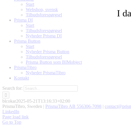
Start
Webshop, svensk
I d
Tilbudsforespørgsel
Prisma DI
Start
Tilbudsforespørgsel
Nyheder Prisma DI
Prisma Button
Start
Nyheder Prisma Button
Tilbudsforespørgsel
Prisma Button som BIMobject
PrismaTibro
Nyheder PrismaTibro
Kontakt
Search for:
blcokar
2025-05-21T13:16:33+02:00
PrismaTibro, Sweden |
PrismaTibro AB 556306-7098
|
contact@prism
LinkedIn
Page load link
Go to Top