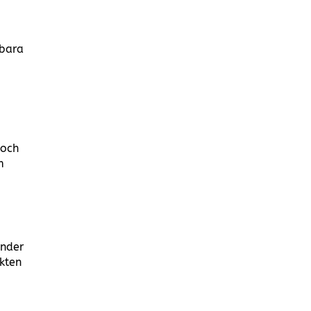
 bara
 och
m
änder
kten