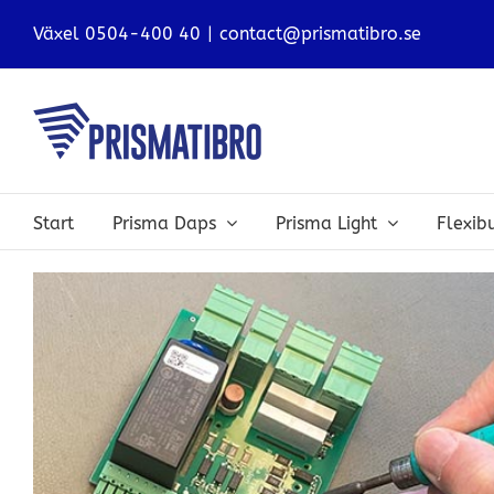
Fortsätt
Växel 0504-400 40
|
contact@prismatibro.se
till
innehållet
Start
Prisma Daps
Prisma Light
Flexi
Visa
större
bild