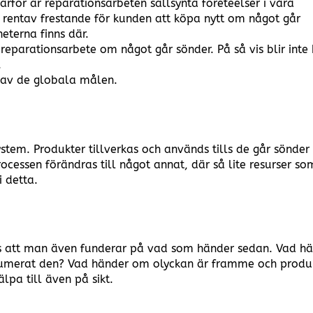
ärför är reparationsarbeten sällsynta företeelser i våra
 rentav frestande för kunden att köpa nytt om något går
eterna finns där.
 reparationsarbete om något går sönder. På så vis blir inte
.
å av de globala målen.
system. Produkter tillverkas och används tills de går sönder
rocessen förändras till något annat, där så lite resurser so
i detta.
ävs att man även funderar på vad som händer sedan. Vad h
onsumerat den? Vad händer om olyckan är framme och produ
lpa till även på sikt.