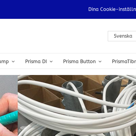
Dina Cookie-inställn
Svenska
bump
Prisma DI
Prisma Button
PrismaTib