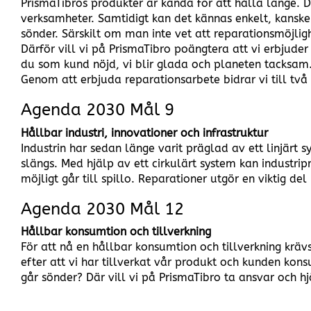
PrismaTibros produkter är kända för att hålla länge. D
verksamheter. Samtidigt kan det kännas enkelt, kanske
sönder. Särskilt om man inte vet att reparationsmöjligh
Därför vill vi på PrismaTibro poängtera att vi erbjuder
du som kund nöjd, vi blir glada och planeten tacksam
Genom att erbjuda reparationsarbete bidrar vi till tv
Agenda 2030 Mål 9
Hållbar industri, innovationer och infrastruktur
Industrin har sedan länge varit präglad av ett linjärt 
slängs. Med hjälp av ett cirkulärt system kan industrip
möjligt går till spillo. Reparationer utgör en viktig del 
Agenda 2030 Mål 12
Hållbar konsumtion och tillverkning
För att nå en hållbar konsumtion och tillverkning kr
efter att vi har tillverkat vår produkt och kunden k
går sönder? Där vill vi på PrismaTibro ta ansvar och hjä