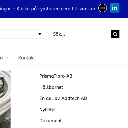
ingar - Klicka på symbolen nere till vänster
Linked
Sök
efter:
ro
Kontakt
PrismaTibro AB
Hållbarhet
En del av Addtech AB
Nyheter
Dokument